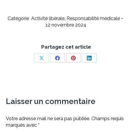
Catégorie
Activité libérale
,
Responsabilité médicale
12 novembre 2024
Partagez cet article
Share
Share
Share
Share
on
on
on
on
X
Facebook
Pinterest
LinkedIn
Laisser un commentaire
Votre adresse mail ne sera pas publiée. Champs requis
marqués avec
*