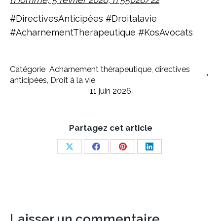
#DirectivesAnticipées #Droitalavie
#AcharnementTherapeutique #KosAvocats
Catégorie
Acharnement thérapeutique
,
directives
anticipées
,
Droit à la vie
11 juin 2026
Partagez cet article
Share
Share
Share
Share
on
on
on
on
X
Facebook
Pinterest
LinkedIn
Laisser un commentaire