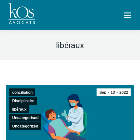
libéraux
conciliation
Sep
13
2022
Disciplinaire
libéraux
Uncategorised
Uncategorized