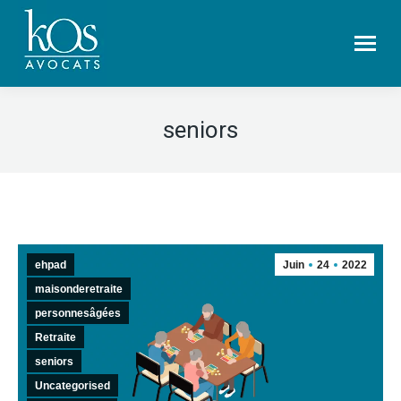
seniors
ehpad
Juin
24
2022
maisonderetraite
personnesâgées
Retraite
seniors
Uncategorised