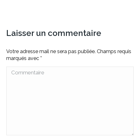
on
on
on
on
X
Facebook
Pinterest
LinkedIn
Laisser un commentaire
Votre adresse mail ne sera pas publiée. Champs requis
marqués avec
*
Commentaire