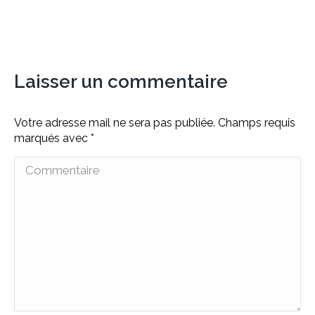
on
on
on
on
X
Facebook
Pinterest
LinkedIn
Laisser un commentaire
Votre adresse mail ne sera pas publiée. Champs requis
marqués avec
*
Commentaire