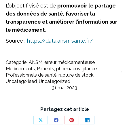
L’objectif visé est de
promouvoir le partage
des données de santé, favoriser la
transparence et améliorer l’information sur
le médicament
.
Source :
https://data.ansm.sante.fr/
Catégorie
ANSM
,
erreur médicamenteuse
,
Médicaments
,
Patients
,
pharmacovigilance
,
Professionnels de santé
,
rupture de stock
,
Uncategorised
,
Uncategorized
31 mai 2023
Partagez cet article
Share
Share
Share
Share