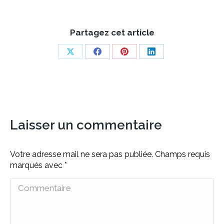
Partagez cet article
Share
Share
Share
Share
on
on
on
on
X
Facebook
Pinterest
LinkedIn
Laisser un commentaire
Votre adresse mail ne sera pas publiée. Champs requis
marqués avec
*
Commentaire