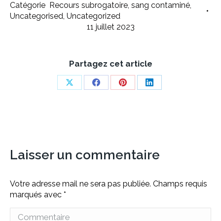
Catégorie
Recours subrogatoire
,
sang contaminé
,
Uncategorised
,
Uncategorized
11 juillet 2023
Partagez cet article
Share
Share
Share
Share
on
on
on
on
X
Facebook
Pinterest
LinkedIn
Laisser un commentaire
Votre adresse mail ne sera pas publiée. Champs requis
marqués avec
*
Commentaire