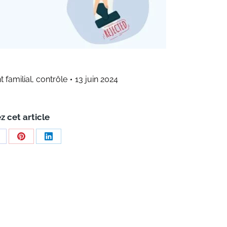
t familial
,
contrôle
13 juin 2024
z cet article
hare
Share
Share
n
on
on
acebook
Pinterest
LinkedIn