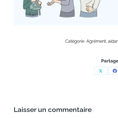
Catégorie
Agrément
,
aidan
Partage
Share
S
on
o
X
F
Laisser un commentaire