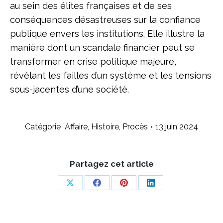
au sein des élites françaises et de ses
conséquences désastreuses sur la confiance
publique envers les institutions. Elle illustre la
manière dont un scandale financier peut se
transformer en crise politique majeure,
révélant les failles d’un système et les tensions
sous-jacentes d’une société.
Catégorie
Affaire
,
Histoire
,
Procès
13 juin 2024
Partagez cet article
Share
Share
Share
Share
on
on
on
on
X
Facebook
Pinterest
LinkedIn