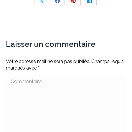
Share
Share
Share
Share
on
on
on
on
X
Facebook
Pinterest
LinkedIn
Laisser un commentaire
Votre adresse mail ne sera pas publiée. Champs requis
marqués avec
*
Commentaire