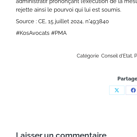
administratif prononçant l’exécution de la mes
rejette ainsi le pourvoi qui lui est soumis.
Source : CE, 15 juillet 2024, n°493840
#KosAvocats #PMA
Catégorie
Conseil d'Etat
,
Partage
Share
S
on
o
X
F
Laisser un commentaire