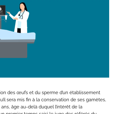
tion des œufs et du sperme d’un établissement
’il sera mis fin à la conservation de ses gamètes,
e ans, âge au-delà duquel l’intérêt de la
s un premier temps saisi le juge des référés du