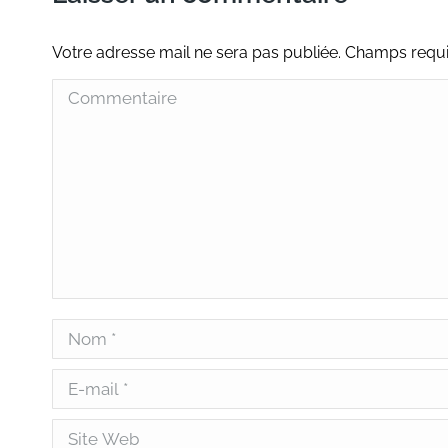
Votre adresse mail ne sera pas publiée. Champs req
Commentaire
Nom *
E-mail *
Site Web