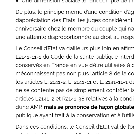
Une dimension sociale tenant compte de l’inté
De plus, le principe même d’une condition d’â
d’appréciation des Etats, les juges considèrent
anniversaire chez le membre du couple qui n’a 
une atteinte disproportionnée au droit au respec
Le Conseil d’Etat va d’ailleurs plus loin en affi
L2141-11-1 du Code de la santé publique interdi
conservés en France en vue d’être utilisées à de
méconnaissent pas non plus l’article 8 de la 
les articles L. 2141-2, L. 2141-11 et L. 2141-11-
ne se contente pas de simplement contrôler la
articles L2141-2 et R2141-38 relatives à la con
d’une AMP,
mais se prononce de façon global
publique ayant trait à la conservation et à l’uti
Dans ces conditions, le Conseil d’Etat valide l’