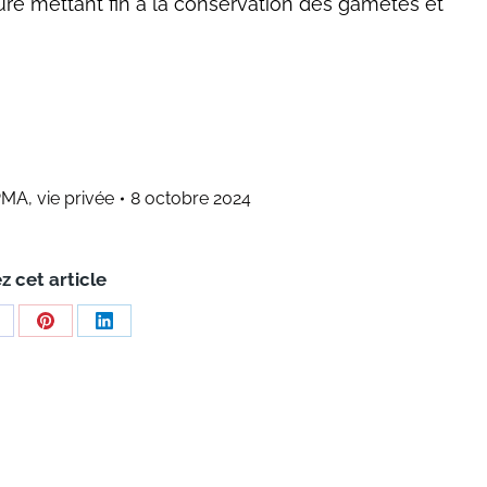
ure mettant fin à la conservation des gamètes et
PMA
,
vie privée
8 octobre 2024
z cet article
hare
Share
Share
n
on
on
acebook
Pinterest
LinkedIn