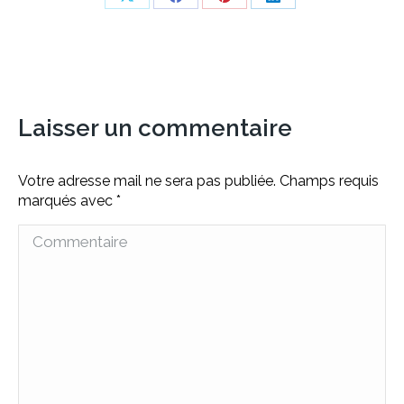
Share
Share
Share
Share
on
on
on
on
X
Facebook
Pinterest
LinkedIn
Laisser un commentaire
Votre adresse mail ne sera pas publiée. Champs requis
marqués avec
*
Commentaire