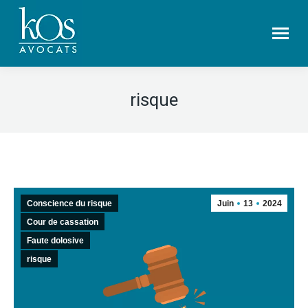
risque
Conscience du risque
Juin
13
2024
Cour de cassation
Faute dolosive
risque