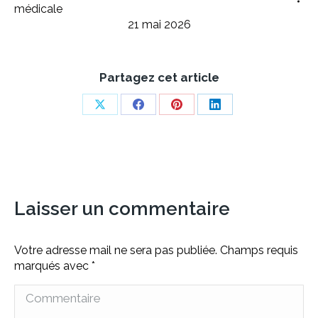
médicale
21 mai 2026
Partagez cet article
Share
Share
Share
Share
on
on
on
on
X
Facebook
Pinterest
LinkedIn
Laisser un commentaire
Votre adresse mail ne sera pas publiée. Champs requis
marqués avec
*
Commentaire