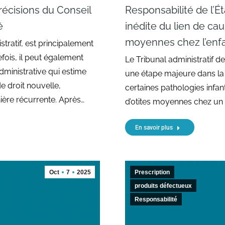
récisions du Conseil
Responsabilité de l’Ét
é
inédite du lien de caus
moyennes chez l’enf
stratif, est principalement
fois, il peut également
Le Tribunal administratif de
administrative qui estime
une étape majeure dans la r
de droit nouvelle,
certaines pathologies infant
ière récurrente. Après…
d’otites moyennes chez un 
En savoir plus
Oct
7
2025
Prescription
produits défectueux
Responsabilité