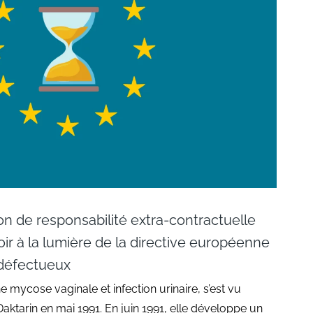
ion de responsabilité extra-contractuelle
oir à la lumière de la directive européenne
s défectueux
mycose vaginale et infection urinaire, s’est vu
aktarin en mai 1991. En juin 1991, elle développe un