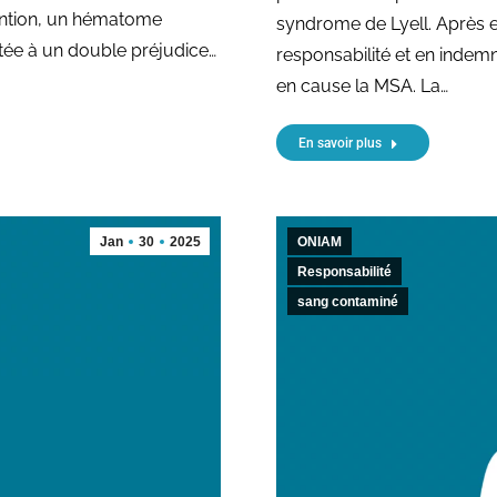
ention, un hématome
syndrome de Lyell. Après e
rontée à un double préjudice…
responsabilité et en indemn
en cause la MSA. La…
En savoir plus
Jan
30
2025
ONIAM
Responsabilité
sang contaminé