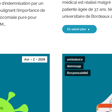
médical est réalisé malgré 
e d’indemnisation par un
patiente âgée de 37 ans, t
soulignant l’importance de
universitaire de Bordeaux a
osocomiale pure pour
AM.…
En savoir plus
Avr
2
2026
ambulance
dommage
Responsabilité