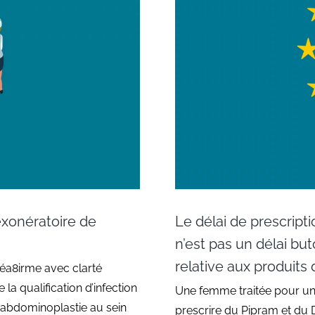
exonératoire de
Le délai de prescript
n’est pas un délai but
relative aux produit
 réa8irme avec clarté
a qualification d’infection
Une femme traitée pour une 
 abdominoplastie au sein
prescrire du Pipram et du D