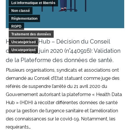
Loi informatique et libertés
Non classé
Règlementation
RGPD
Traitement des données
Health Data Hub – Décision du Conseil
Uncategorised
d’Etat du 19 juin 2020 (n°440916): Validation
Uncategorized
de la Plateforme des données de santé.
Plusieurs organisations, syndicats et associations ont
demandé au Conseil d’Etat statuant comme juge des
référés de suspendre l’arrêté du 21 avril 2020 du
Gouvernement autorisant la plateforme « Health Data
Hub » (HDH) à récolter différentes données de santé
pour la gestion de l’urgence sanitaire et l’amélioration
des connaissances sur le covid-19. Notamment, les
requérants…