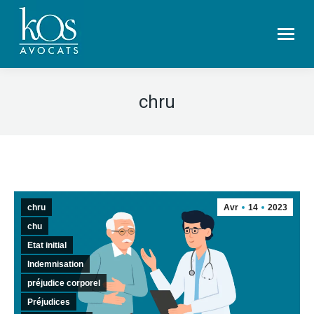
chru
chru
Avr
14
2023
chu
Etat initial
Indemnisation
préjudice corporel
Préjudices