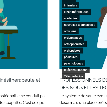
infirmiers
kinésithérapeutes
médecins
nouvelles technologies
opticiens
ordonnances
orthophonistes
orthoptistes
pédicures
psychologues
téléconsultations
Télémédecine
inésithérapeute et
PROFESSIONNELS DE
DES NOUVELLES TE
 ostéopathe ne conduit pas
Le système de santé évolue
d’ostéopathe. C’est ce que
désormais une place prépond