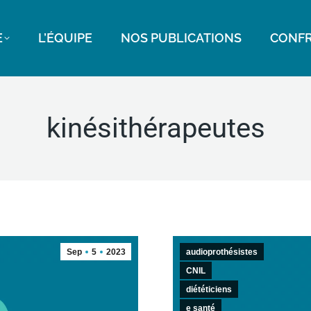
E
L’ÉQUIPE
NOS PUBLICATIONS
CONFR
kinésithérapeutes
Sep
5
2023
audioprothésistes
CNIL
diététiciens
e santé