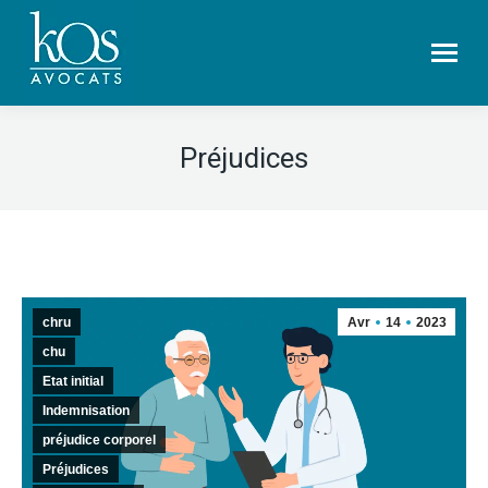
Préjudices
chru
Avr
14
2023
chu
Etat initial
Indemnisation
préjudice corporel
Préjudices