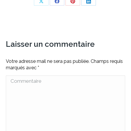
Share
Share
Share
Share
on
on
on
on
X
Facebook
Pinterest
LinkedIn
Laisser un commentaire
Votre adresse mail ne sera pas publiée. Champs requis
marqués avec
*
Commentaire