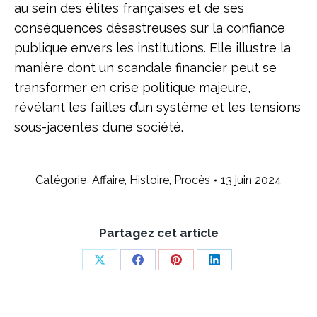
au sein des élites françaises et de ses
conséquences désastreuses sur la confiance
publique envers les institutions. Elle illustre la
manière dont un scandale financier peut se
transformer en crise politique majeure,
révélant les failles d’un système et les tensions
sous-jacentes d’une société.
Catégorie
Affaire
,
Histoire
,
Procès
13 juin 2024
Partagez cet article
Share
Share
Share
Share
on
on
on
on
X
Facebook
Pinterest
LinkedIn