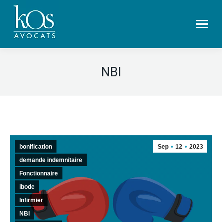
NBI
bonification
Sep
12
2023
demande indemnitaire
Fonctionnaire
ibode
Infirmier
NBI