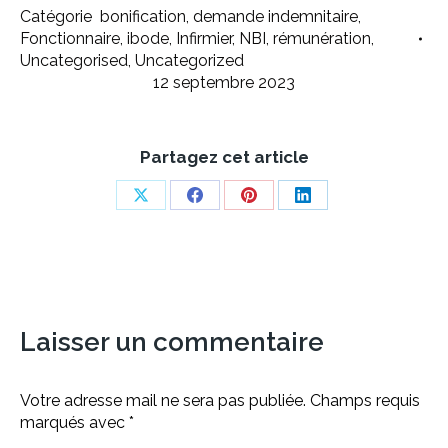
Catégorie
bonification
,
demande indemnitaire
,
Fonctionnaire
,
ibode
,
Infirmier
,
NBI
,
rémunération
,
Uncategorised
,
Uncategorized
12 septembre 2023
Partagez cet article
Share
Share
Share
Share
on
on
on
on
X
Facebook
Pinterest
LinkedIn
Laisser un commentaire
Votre adresse mail ne sera pas publiée. Champs requis
marqués avec
*