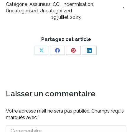
Catégorie
Assureurs
,
CCI
,
Indemnisation
,
Uncategorised
,
Uncategorized
19 juillet 2023
Partagez cet article
Share
Share
Share
Share
on
on
on
on
X
Facebook
Pinterest
LinkedIn
Laisser un commentaire
Votre adresse mail ne sera pas publiée. Champs requis
marqués avec
*
Commentaire