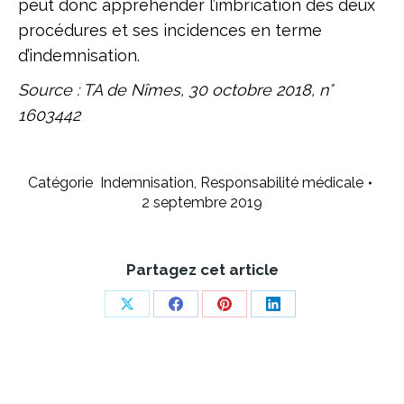
peut donc appréhender l’imbrication des deux
procédures et ses incidences en terme
d’indemnisation.
Source : TA de Nîmes, 30 octobre 2018, n°
1603442
Catégorie
Indemnisation
,
Responsabilité médicale
2 septembre 2019
Partagez cet article
Share
Share
Share
Share
on
on
on
on
X
Facebook
Pinterest
LinkedIn