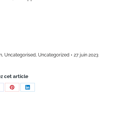
n
,
Uncategorised
,
Uncategorized
27 juin 2023
z cet article
hare
Share
Share
n
on
on
acebook
Pinterest
LinkedIn