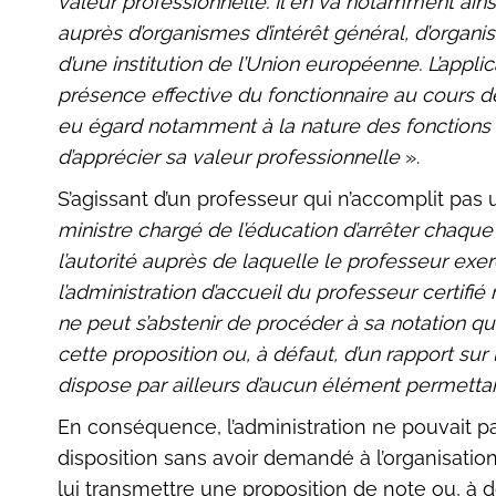
valeur professionnelle. Il en va notamment ainsi
auprès d’organismes d’intérêt général, d’organ
d’une institution de l’Union européenne. L’appl
présence effective du fonctionnaire au cours d
eu égard notamment à la nature des fonctions 
d’apprécier sa valeur professionnelle
».
S’agissant d’un professeur qui n’accomplit pas
ministre chargé de l’éducation d’arrêter chaqu
l’autorité auprès de laquelle le professeur exe
l’administration d’accueil du professeur certifié 
ne peut s’abstenir de procéder à sa notation qu
cette proposition ou, à défaut, d’un rapport sur 
dispose par ailleurs d’aucun élément permettan
En conséquence, l’administration ne pouvait pa
disposition sans avoir demandé à l’organisation
lui transmettre une proposition de note ou, à d