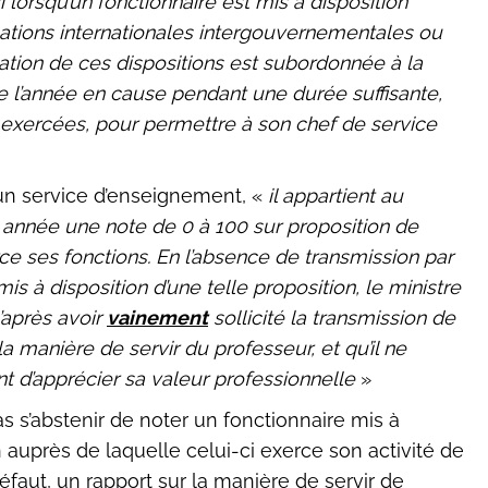
 lorsqu’un fonctionnaire est mis à disposition
isations internationales intergouvernementales ou
ication de ces dispositions est subordonnée à la
e l’année en cause pendant une durée suffisante,
exercées, pour permettre à son chef de service
 un service d’enseignement, «
il appartient au
e année une note de 0 à 100 sur proposition de
rce ses fonctions. En l’absence de transmission par
mis à disposition d’une telle proposition, le ministre
’après avoir
vainement
sollicité la transmission de
la manière de servir du professeur, et qu’il ne
t d’apprécier sa valeur professionnelle
»
s s’abstenir de noter un fonctionnaire mis à
 auprès de laquelle celui-ci exerce son activité de
éfaut, un rapport sur la manière de servir de