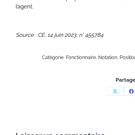
l’agent.
Source : CE, 14 juin 2023, n° 455784
Catégorie
Fonctionnaire
,
Notation
,
Positio
Partage
Share
S
on
o
X
F