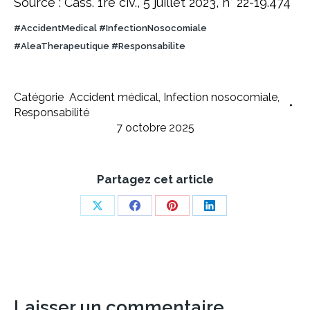
Source : Cass. 1re civ., 5 juillet 2023, n° 22-19.474
#AccidentMedical #InfectionNosocomiale
#AleaTherapeutique #Responsabilite
Catégorie
Accident médical
,
Infection nosocomiale
,
Responsabilité
7 octobre 2025
Partagez cet article
Share
Share
Share
Share
on
on
on
on
X
Facebook
Pinterest
LinkedIn
Laisser un commentaire