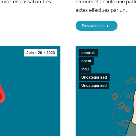
rvoit en cassation. Les
recours et annule une parti
actes effectués par un…
En savoir plus
Juin
20
2023
contrôle
cpam
indu
Uncategorised
Uncategorized