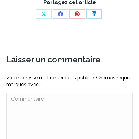
Partagez cet article
Share
Share
Share
Share
on
on
on
on
X
Facebook
Pinterest
LinkedIn
Laisser un commentaire
Votre adresse mail ne sera pas publiée. Champs requis
marqués avec
*
Commentaire