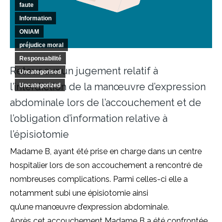
faute
Information
ONIAM
préjudice moral
Responsabilité
Retour sur un jugement relatif à
Uncategorised
l’interdiction de la manœuvre d’expression
Uncategorized
abdominale lors de l’accouchement et de
l’obligation d’information relative à
l’épisiotomie
Madame B, ayant été prise en charge dans un centre
hospitalier lors de son accouchement a rencontré de
nombreuses complications. Parmi celles-ci elle a
notamment subi une épisiotomie ainsi
qu’une manœuvre d’expression abdominale.
Après cet accouchement Madame B a été confrontée