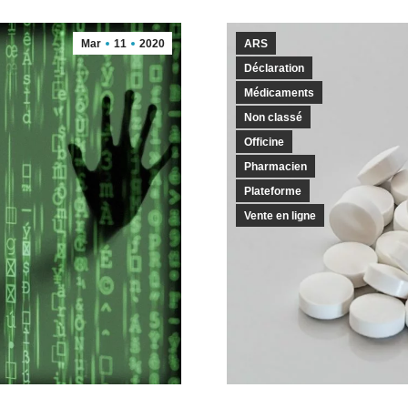
Mar
11
2020
ARS
Déclaration
Médicaments
Non classé
Officine
Pharmacien
Plateforme
Vente en ligne