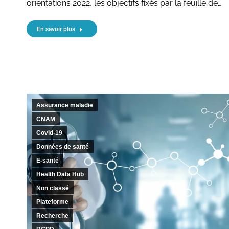
orientations 2022, les objectifs fixés par la feuille de…
En savoir plus
Assurance maladie
CNAM
Covid-19
Données de santé
E-santé
Health Data Hub
Non classé
Plateforme
Recherche