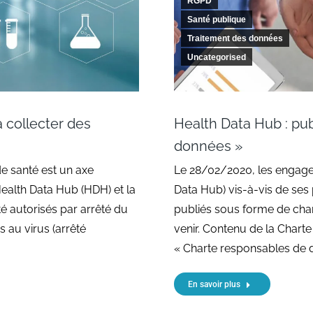
RGPD
Santé publique
Traitement des données
Uncategorised
 collecter des
Health Data Hub : pub
données »
e santé est un axe
Le 28/02/2020, les engage
 Health Data Hub (HDH) et la
Data Hub) vis-à-vis de ses
é autorisés par arrêté du
publiés sous forme de char
s au virus (arrêté
venir. Contenu de la Charte
« Charte responsables de d
En savoir plus