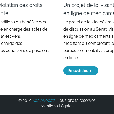
iolation des droits
Un projet de loi visan
anté…
en ligne de médicamen
nditions du bénéfice des
Le projet de loi d’accélérat
se en charge des actes de
de discussion au Sénat, vi
19 est venu
en ligne de médicaments sa
n charge des
modifiant ou complétant le
des conditions de prise en…
particulièrement, il est p
en ligne…
En savoir plus
© 2019
Kos Avocats
. Tous droits réservés
Mentions Légales