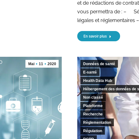
et de rédactions de contrats
vous permettra de : – Sécu
légales et réglementaires 
En savoir plus
Mai
11
2020
Données de santé
E-santé
Health Data Hub
Hébergement des données de 
Non classé
Plateforme
Recherche
Règlementation
Régulation