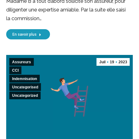
Madame B a tout d’abord sollicité son assureur, pour
diligenter une expertise amiable. Par la suite elle saisi
la commission…
En savoir plus
Assureurs
Juil
19
2023
CCI
Indemnisation
Uncategorised
Uncategorized